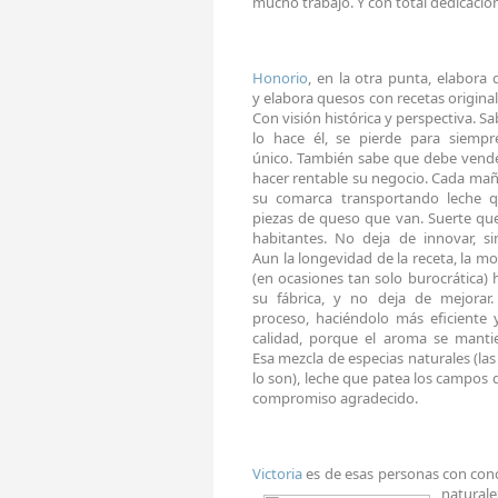
mucho trabajo. Y con total dedicació
Honorio
, en la otra punta, elabora
y elabora quesos con recetas original
Con visión histórica y perspectiva. Sa
lo hace él, se pierde para siemp
único. También sabe que debe vend
hacer rentable su negocio. Cada mañ
su comarca transportando leche q
piezas de queso que van. Suerte que
habitantes. No deja de innovar, s
Aun la longevidad de la receta,
la mo
(en ocasiones tan solo burocrática) 
su fábrica, y no deja de mejorar.
proceso, haciéndolo más eficiente
calidad, porque el aroma se mantie
Esa mezcla de especias naturales (la
lo son), leche que patea los campos d
compromiso agradecido.
Victoria
es de esas personas con con
natura