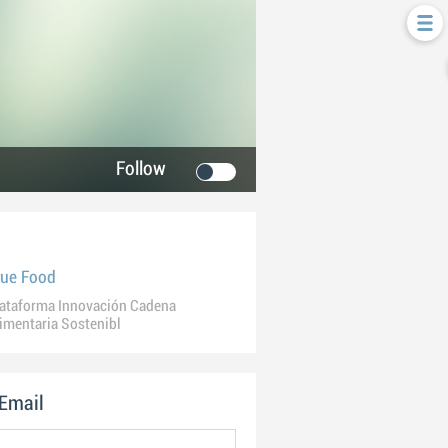
Follow
rue Food
ataforma Innovación Cadena
imentaria Sostenibl
 Email