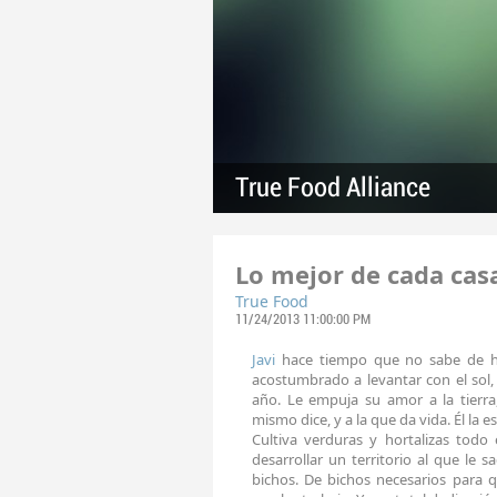
True Food Alliance
Lo mejor de cada cas
True Food
11/24/2013 11:00:00 PM
Javi
hace tiempo que no sabe de ho
acostumbrado a levantar con el sol, 
año. Le empuja su amor a la tierr
mismo dice, y a la que da vida. Él la e
Cultiva verduras y hortalizas todo
desarrollar un territorio al que le
bichos. De bichos necesarios para 