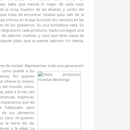
da. Sabe que mezcla lo mejor de cada casa:
 de la zona, huertos de las afueras, y cariño del
que trata de encontrar recetas para salir de la
asi crónica en la que la sumió los cambios en las
es de los gobiernos. Es una luchadora nata. Su
e degusta en cada producto, hasta conseguir una
 de sabores, matices, y usos que sería capaz de
ualquier plato que se piense sabroso. Un delicia,
res de verdad. Representan toda una generación
ve como puede
a los
sivas. No quieren
an ofrecer lo mismo.
n del mundo, único,
, pero a la vez casi
stancias, logísticas,
 impaciencia que les
a habituales pero
 de sus alimentos
, claro. Ni quieren.
 la tierra les da,
ores y la elijas. La