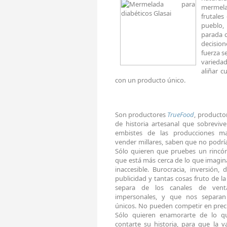
mermela
frutales
pueblo, 
parada c
decision
fuerza s
variedad
aliñar c
con un producto único.
Son productores
TrueFood
, producto
de historia artesanal que sobrevi
embistes de las producciones ma
vender millares, saben que no podrí
Sólo quieren que pruebes un rincó
que está más cerca de lo que imaginas
inaccesible. Burocracia, inversión, di
publicidad y tantas cosas fruto de la
separa de los canales de vent
impersonales, y que nos separan
únicos. No pueden competir en precio
Sólo quieren enamorarte de lo que
contarte su historia, para que la val