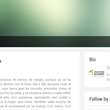
a
Bio
T
Pl
rarios. Al menos de relojes, porque ya se ha
Al
y dormir con la luna. Día a día, durante todo el
a, una tierra que ha tomado prestada, como él
scucha, la cuida, y se muestra atento a cada señal.
 el año. Con paciencia, apostando por cuidar y
Follow by
 saca lo mejor que tiene. También sabe mucho de
que el ecosistema no se tuerza. Con mimo. Con