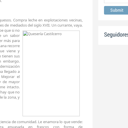
n.
 quesos. Compra leche en explotaciones vecinas,
es de mediados del siglo XVII. Un currante, vaya.
be que si no
Seguidore
re un sabor
er más para
ana recorre
ue viene y
 tienen sus
in embargo.
dernización
ha llegado a
 Mejorar el
 y de mayor
ne intacto.
s hay que no
e la zona, y
ciencia de comunidad. Le enamora lo que vende:
leza envasada en frascos con forma de